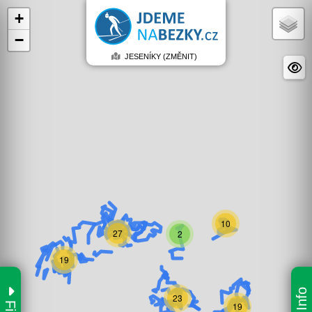
+
−
JESENÍKY (ZMĚNIT)
10
27
2
19
Info
23
Filtr
19