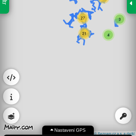
27
3
21
4
Nastavení GPS
Leaflet
|
© Seznam.cz a.s. a další